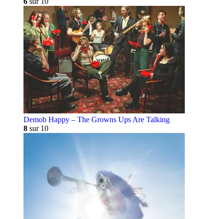
6
sur 10
Demob Happy – The Growns Ups Are Talking
8
sur 10