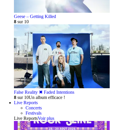
Geese – Getting Killed
8
sur 10
False Reality ✖︎ Faded Intentions
8
sur 10
Un album efficace !
Live Reports
Concerts
Festivals
Live Reports
Voir plus