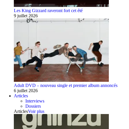
Les King Gizzard raveront fort cet été
9 juillet 2026
Adult DVD – nouveau single et premier album annoncés
6 juillet 2026
Articles
Interviews
Dossiers
Articles
Voir plus