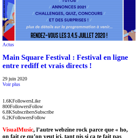
Actus
Main Square Festival : Festival en ligne
entre rediff et vrais directs !
29 juin 2020
Voir plus
1.6K
Followers
Like
800
Followers
Follow
6.8K
Subscribers
Subscribe
6.2K
Followers
Follow
VisualMusic
, l’autre webzine rock parce que « ho,
on fait ce qu’on veut ici, tant pis si ça te fait pas