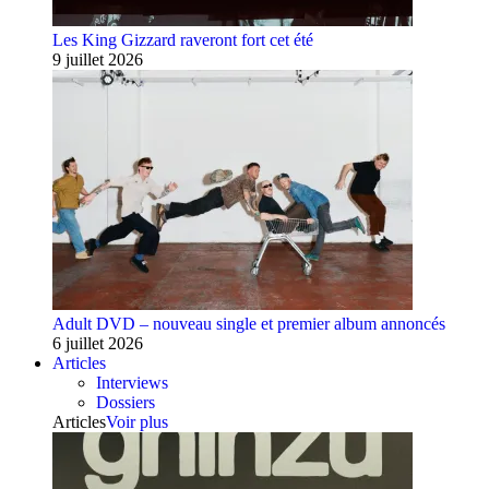
Les King Gizzard raveront fort cet été
9 juillet 2026
Adult DVD – nouveau single et premier album annoncés
6 juillet 2026
Articles
Interviews
Dossiers
Articles
Voir plus