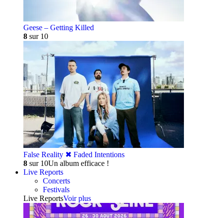
Geese – Getting Killed
8
sur 10
False Reality ✖︎ Faded Intentions
8
sur 10
Un album efficace !
Live Reports
Concerts
Festivals
Live Reports
Voir plus