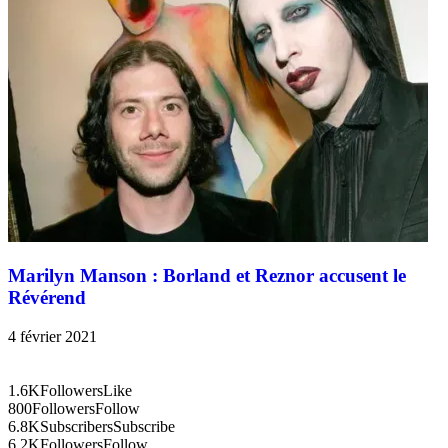
Marilyn Manson : Borland et Reznor accusent le
Révérend
4 février 2021
1.6K
Followers
Like
800
Followers
Follow
6.8K
Subscribers
Subscribe
6.2K
Followers
Follow