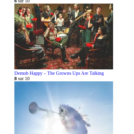
6
sur 10
Demob Happy – The Growns Ups Are Talking
8
sur 10