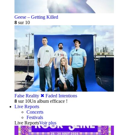
Geese – Getting Killed
8
sur 10
False Reality ✖︎ Faded Intentions
8
sur 10
Un album efficace !
Live Reports
Concerts
Festivals
Live Reports
Voir plus