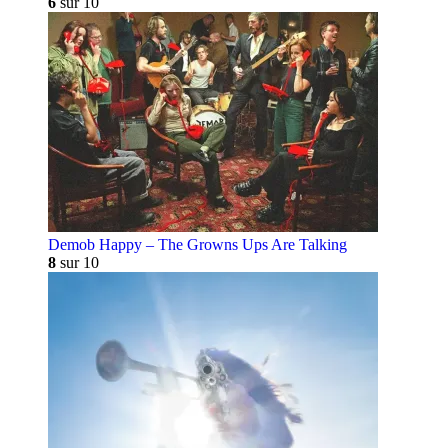
6
sur 10
Demob Happy – The Growns Ups Are Talking
8
sur 10