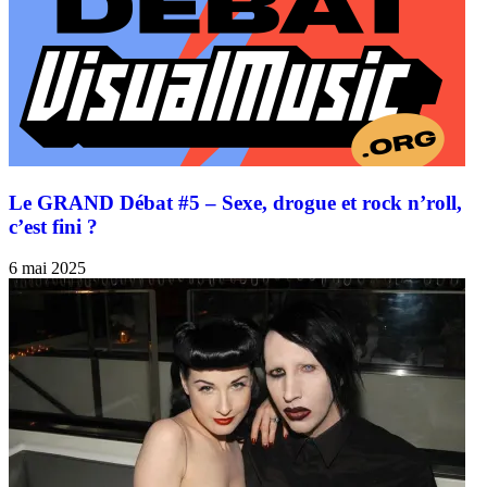
Le GRAND Débat #5 – Sexe, drogue et rock n’roll,
c’est fini ?
6 mai 2025