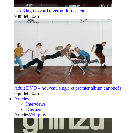
Les King Gizzard raveront fort cet été
9 juillet 2026
Adult DVD – nouveau single et premier album annoncés
6 juillet 2026
Articles
Interviews
Dossiers
Articles
Voir plus