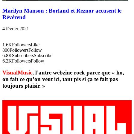
Marilyn Manson : Borland et Reznor accusent le
Révérend
4 février 2021
1.6K
Followers
Like
800
Followers
Follow
6.8K
Subscribers
Subscribe
6.2K
Followers
Follow
VisualMusic
, l’autre webzine rock parce que « ho,
on fait ce qu’on veut ici, tant pis si ça te fait pas
toujours plaisir. »