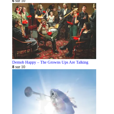
6
sur 10
Demob Happy – The Growns Ups Are Talking
8
sur 10