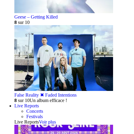
Geese – Getting Killed
8
sur 10
False Reality ✖︎ Faded Intentions
8
sur 10
Un album efficace !
Live Reports
Concerts
Festivals
Live Reports
Voir plus