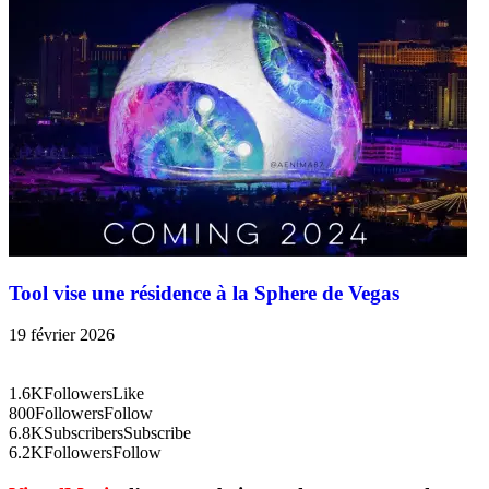
Tool vise une résidence à la Sphere de Vegas
19 février 2026
1.6K
Followers
Like
800
Followers
Follow
6.8K
Subscribers
Subscribe
6.2K
Followers
Follow