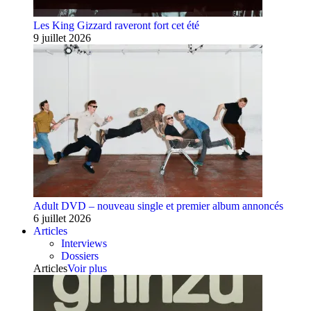
Les King Gizzard raveront fort cet été
9 juillet 2026
Adult DVD – nouveau single et premier album annoncés
6 juillet 2026
Articles
Interviews
Dossiers
Articles
Voir plus