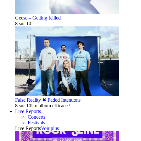
Geese – Getting Killed
8
sur 10
False Reality ✖︎ Faded Intentions
8
sur 10
Un album efficace !
Live Reports
Concerts
Festivals
Live Reports
Voir plus