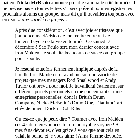
batteur
Nicko McBrain
annonce prendre sa retraite côté tournées. Il
ne précise pas en toutes lettres s’il sera présent pour enregistrer les
prochains albums du groupe, mais dit qu’il travaillera toujours avec
eux sur
« une variété de projets »
.
Après due considération, c’est avec joie et tristesse que
j’annonce ma décision de me mettre en retrait de
l’intensif cycle de la vie en tournée. Ce samedi 7
décembre à Sao Paulo sera mon dernier concert avec
Iron Maiden. Je souhaite beaucoup de succès au groupe
pour la suite.
Je resterai toutefois fermement impliqué auprès de la
famille Iron Maiden en travaillant sur une variété de
projets que mes managers Rod Smallwood et Andy
Taylor ont prévu pour moi. Je travaillerai également sur
différents projets personnels en me concentrant sur mes
entreprises personnelles, dont la British Drum
Company, Nicko McBrain’s Drum One, Titanium Tart
et évidemment Rock-n-Roll Ribs !
Qu’est-ce que je peux dire ? Tourner avec Iron Maiden
ces 42 dernières années fut un incroyable voyage ! A
mes fans dévoués, c’est grâce à vous que tout cela en
valait la peine, et je vous aime ! A ma femme dévouée,