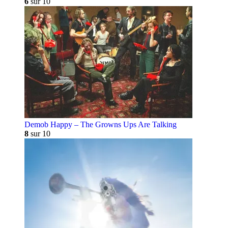
6
sur 10
Demob Happy – The Growns Ups Are Talking
8
sur 10