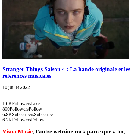
Stranger Things Saison 4 : La bande originale et les
références musicales
10 juillet 2022
1.6K
Followers
Like
800
Followers
Follow
6.8K
Subscribers
Subscribe
6.2K
Followers
Follow
VisualMusic
, l’autre webzine rock parce que « ho,