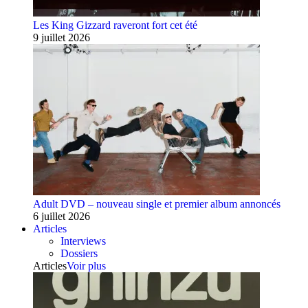
Les King Gizzard raveront fort cet été
9 juillet 2026
Adult DVD – nouveau single et premier album annoncés
6 juillet 2026
Articles
Interviews
Dossiers
Articles
Voir plus