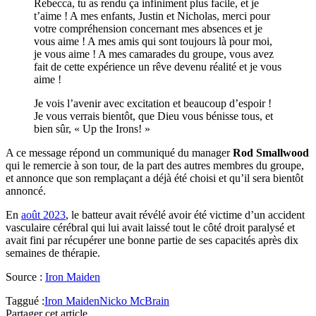
Rebecca, tu as rendu ça infiniment plus facile, et je
t’aime ! A mes enfants, Justin et Nicholas, merci pour
votre compréhension concernant mes absences et je
vous aime ! A mes amis qui sont toujours là pour moi,
je vous aime ! A mes camarades du groupe, vous avez
fait de cette expérience un rêve devenu réalité et je vous
aime !
Je vois l’avenir avec excitation et beaucoup d’espoir !
Je vous verrais bientôt, que Dieu vous bénisse tous, et
bien sûr, « Up the Irons! »
A ce message répond un communiqué du manager
Rod Smallwood
qui le remercie à son tour, de la part des autres membres du groupe,
et annonce que son remplaçant a déjà été choisi et qu’il sera bientôt
annoncé.
En
août 2023
, le batteur avait révélé avoir été victime d’un accident
vasculaire cérébral qui lui avait laissé tout le côté droit paralysé et
avait fini par récupérer une bonne partie de ses capacités après dix
semaines de thérapie.
Source :
Iron Maiden
Taggué :
Iron Maiden
Nicko McBrain
Partager cet article