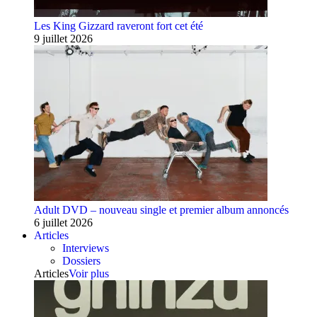
Les King Gizzard raveront fort cet été
9 juillet 2026
Adult DVD – nouveau single et premier album annoncés
6 juillet 2026
Articles
Interviews
Dossiers
Articles
Voir plus