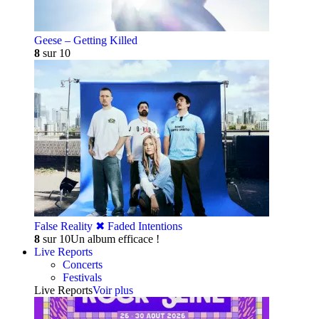
Geese – Getting Killed
8
sur 10
False Reality ✖︎ Faded Intentions
8
sur 10
Un album efficace !
Live Reports
Concerts
Festivals
Live Reports
Voir plus