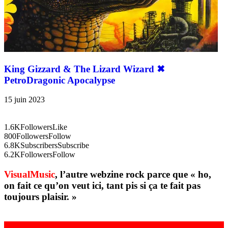
King Gizzard & The Lizard Wizard ✖︎
PetroDragonic Apocalypse
15 juin 2023
1.6K
Followers
Like
800
Followers
Follow
6.8K
Subscribers
Subscribe
6.2K
Followers
Follow
VisualMusic
, l’autre webzine rock parce que « ho,
on fait ce qu’on veut ici, tant pis si ça te fait pas
toujours plaisir. »