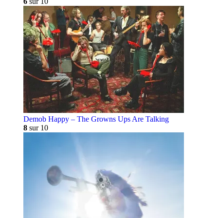
6
sur 10
Demob Happy – The Growns Ups Are Talking
8
sur 10