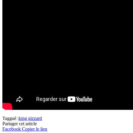
Taggué :
king gizzard
Partager cet article
Facebook
Copier le lien