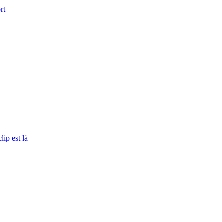
rt
ip est là