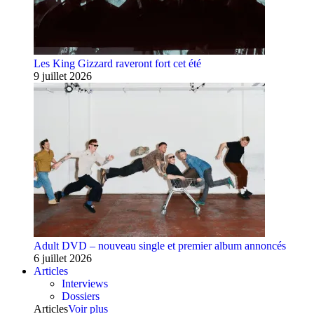
Les King Gizzard raveront fort cet été
9 juillet 2026
Adult DVD – nouveau single et premier album annoncés
6 juillet 2026
Articles
Interviews
Dossiers
Articles
Voir plus