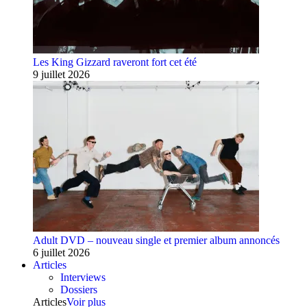
Les King Gizzard raveront fort cet été
9 juillet 2026
Adult DVD – nouveau single et premier album annoncés
6 juillet 2026
Articles
Interviews
Dossiers
Articles
Voir plus