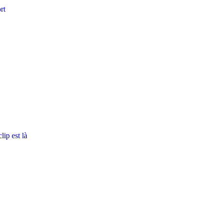
rt
ip est là