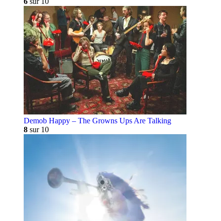
6
sur 10
Demob Happy – The Growns Ups Are Talking
8
sur 10