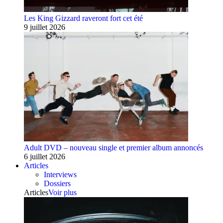
Les King Gizzard raveront fort cet été
9 juillet 2026
Adult DVD – nouveau single et premier album annoncés
6 juillet 2026
Articles
Interviews
Dossiers
Articles
Voir plus