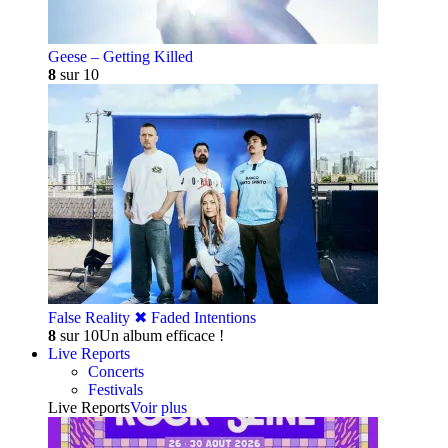
Geese – Getting Killed
8
sur 10
False Reality ✖︎ Faded Intentions
8
sur 10
Un album efficace !
Live Reports
Concerts
Festivals
Live Reports
Voir plus