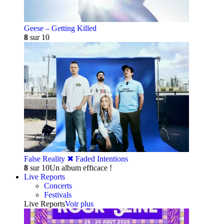
Geese – Getting Killed
8
sur 10
False Reality ✖︎ Faded Intentions
8
sur 10
Un album efficace !
Live Reports
Concerts
Festivals
Live Reports
Voir plus