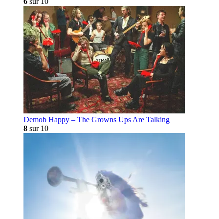
6
sur 10
Demob Happy – The Growns Ups Are Talking
8
sur 10