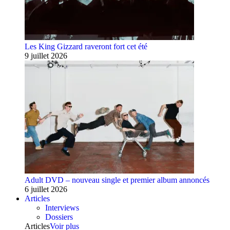
Les King Gizzard raveront fort cet été
9 juillet 2026
Adult DVD – nouveau single et premier album annoncés
6 juillet 2026
Articles
Interviews
Dossiers
Articles
Voir plus