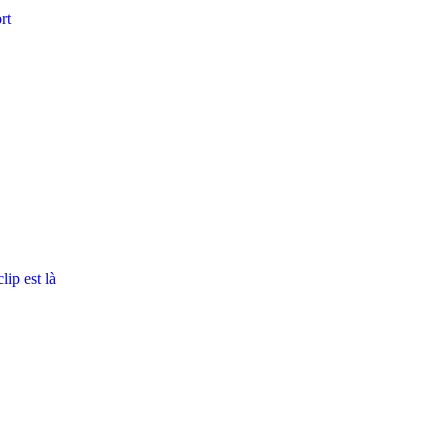
rt
ip est là