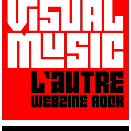
© VisualMusic - 2026