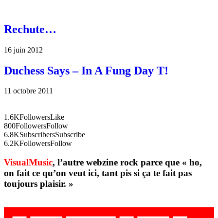
Rechute…
16 juin 2012
Duchess Says – In A Fung Day T!
11 octobre 2011
1.6K
Followers
Like
800
Followers
Follow
6.8K
Subscribers
Subscribe
6.2K
Followers
Follow
VisualMusic
, l’autre webzine rock parce que « ho,
on fait ce qu’on veut ici, tant pis si ça te fait pas
toujours plaisir. »