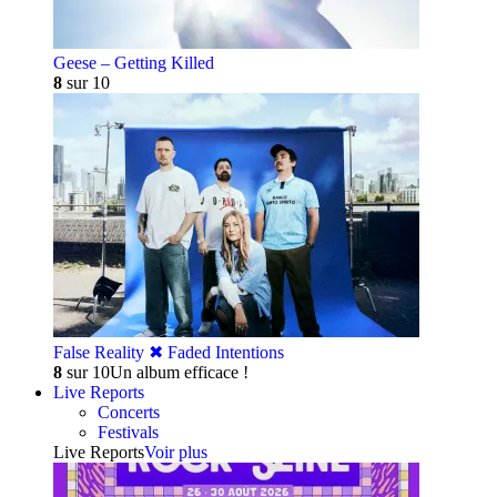
Geese – Getting Killed
8
sur 10
False Reality ✖︎ Faded Intentions
8
sur 10
Un album efficace !
Live Reports
Concerts
Festivals
Live Reports
Voir plus