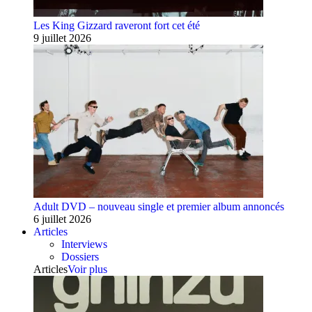
Les King Gizzard raveront fort cet été
9 juillet 2026
Adult DVD – nouveau single et premier album annoncés
6 juillet 2026
Articles
Interviews
Dossiers
Articles
Voir plus