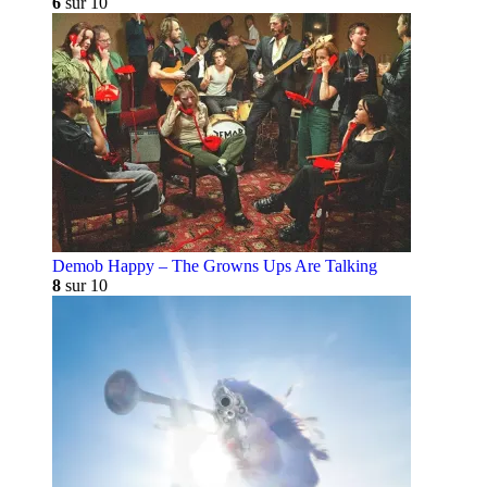
6
sur 10
Demob Happy – The Growns Ups Are Talking
8
sur 10