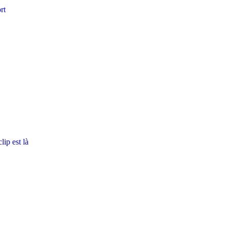
rt
ip est là