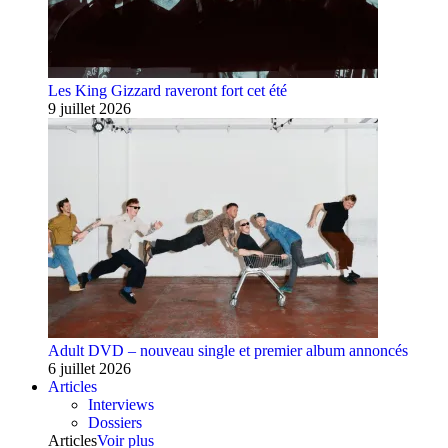
Les King Gizzard raveront fort cet été
9 juillet 2026
Adult DVD – nouveau single et premier album annoncés
6 juillet 2026
Articles
Interviews
Dossiers
Articles
Voir plus