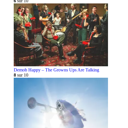
6
sur 10
Demob Happy – The Growns Ups Are Talking
8
sur 10