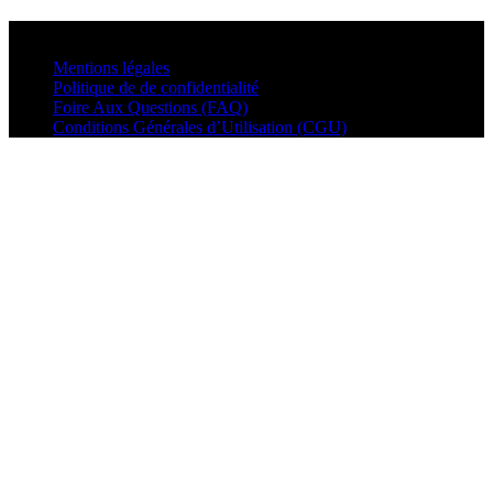
© VisualMusic - 2026
Mentions légales
Politique de de confidentialité
Foire Aux Questions (FAQ)
Conditions Générales d’Utilisation (CGU)