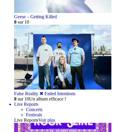
Geese – Getting Killed
8
sur 10
False Reality ✖︎ Faded Intentions
8
sur 10
Un album efficace !
Live Reports
Concerts
Festivals
Live Reports
Voir plus