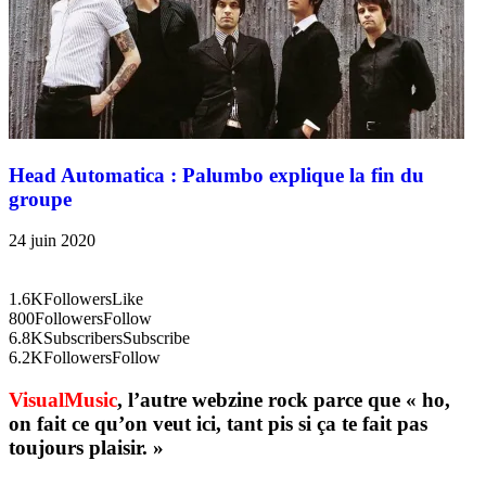
Head Automatica : Palumbo explique la fin du
groupe
24 juin 2020
1.6K
Followers
Like
800
Followers
Follow
6.8K
Subscribers
Subscribe
6.2K
Followers
Follow
VisualMusic
, l’autre webzine rock parce que « ho,
on fait ce qu’on veut ici, tant pis si ça te fait pas
toujours plaisir. »