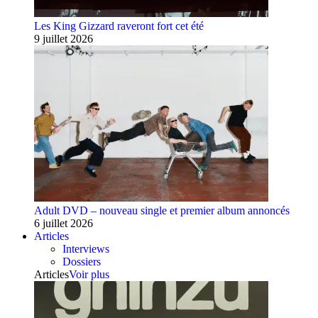
Les King Gizzard raveront fort cet été
9 juillet 2026
Adult DVD – nouveau single et premier album annoncés
6 juillet 2026
Articles
Interviews
Dossiers
Articles
Voir plus