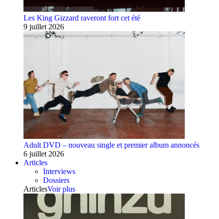
Les King Gizzard raveront fort cet été
9 juillet 2026
Adult DVD – nouveau single et premier album annoncés
6 juillet 2026
Articles
Interviews
Dossiers
Articles
Voir plus