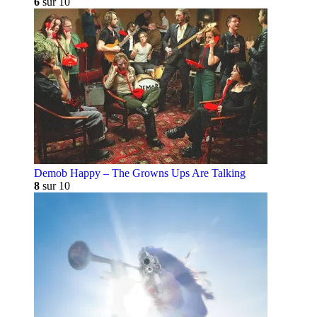
6
sur 10
Demob Happy – The Growns Ups Are Talking
8
sur 10