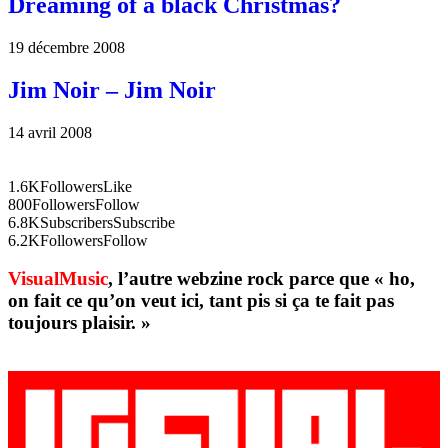
Dreaming of a black Christmas?
19 décembre 2008
Jim Noir – Jim Noir
14 avril 2008
1.6K
Followers
Like
800
Followers
Follow
6.8K
Subscribers
Subscribe
6.2K
Followers
Follow
VisualMusic
, l’autre webzine rock parce que « ho,
on fait ce qu’on veut ici, tant pis si ça te fait pas
toujours plaisir. »