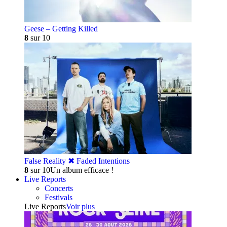
Geese – Getting Killed
8
sur 10
False Reality ✖︎ Faded Intentions
8
sur 10
Un album efficace !
Live Reports
Concerts
Festivals
Live Reports
Voir plus