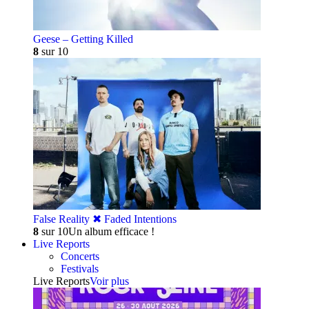
Geese – Getting Killed
8
sur 10
False Reality ✖︎ Faded Intentions
8
sur 10
Un album efficace !
Live Reports
Concerts
Festivals
Live Reports
Voir plus