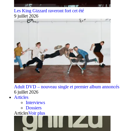
Les King Gizzard raveront fort cet été
9 juillet 2026
Adult DVD – nouveau single et premier album annoncés
6 juillet 2026
Articles
Interviews
Dossiers
Articles
Voir plus