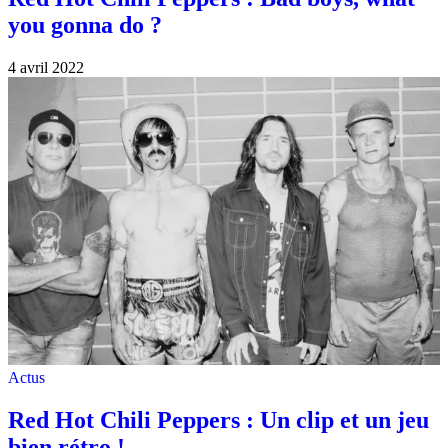
you gonna do ?
4 avril 2022
Actus
Red Hot Chili Peppers : Un clip et un jeu
bien rétro !