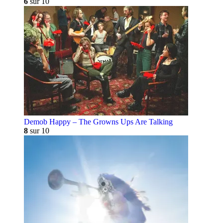
6
sur 10
Demob Happy – The Growns Ups Are Talking
8
sur 10