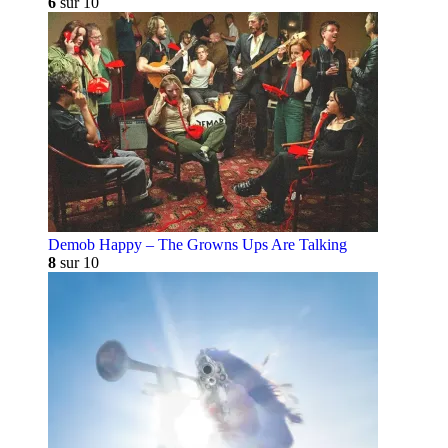
6
sur 10
Demob Happy – The Growns Ups Are Talking
8
sur 10