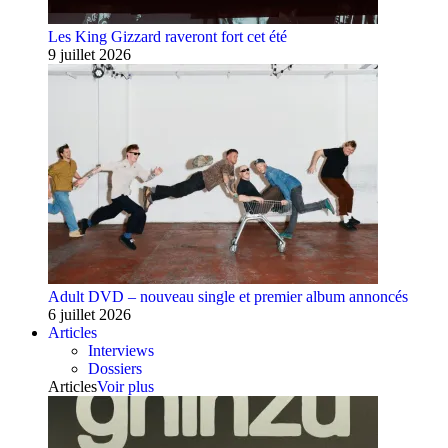
Les King Gizzard raveront fort cet été
9 juillet 2026
Adult DVD – nouveau single et premier album annoncés
6 juillet 2026
Articles
Interviews
Dossiers
Articles
Voir plus