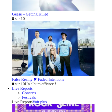
Geese – Getting Killed
8
sur 10
False Reality ✖︎ Faded Intentions
8
sur 10
Un album efficace !
Live Reports
Concerts
Festivals
Live Reports
Voir plus