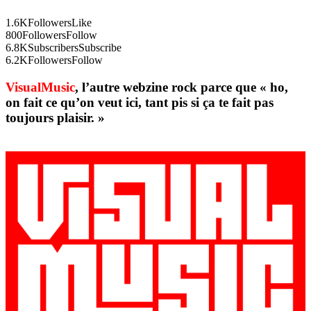
1.6K
Followers
Like
800
Followers
Follow
6.8K
Subscribers
Subscribe
6.2K
Followers
Follow
VisualMusic
, l’autre webzine rock parce que « ho,
on fait ce qu’on veut ici, tant pis si ça te fait pas
toujours plaisir. »