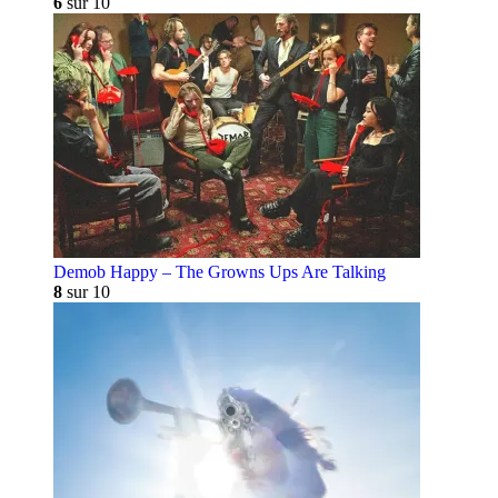
6
sur 10
Demob Happy – The Growns Ups Are Talking
8
sur 10