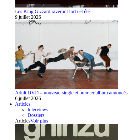
Les King Gizzard raveront fort cet été
9 juillet 2026
Adult DVD – nouveau single et premier album annoncés
6 juillet 2026
Articles
Interviews
Dossiers
Articles
Voir plus