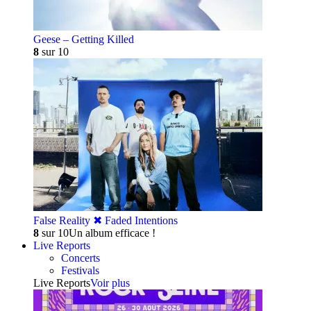
Geese – Getting Killed
8
sur 10
False Reality ✖︎ Faded Intentions
8
sur 10
Un album efficace !
Live Reports
Concerts
Festivals
Live Reports
Voir plus