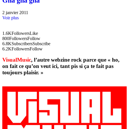
Gna gna gna
2 janvier 2011
Voir plus
1.6K
Followers
Like
800
Followers
Follow
6.8K
Subscribers
Subscribe
6.2K
Followers
Follow
VisualMusic
, l’autre webzine rock parce que « ho,
on fait ce qu’on veut ici, tant pis si ça te fait pas
toujours plaisir. »