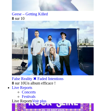
Geese – Getting Killed
8
sur 10
False Reality ✖︎ Faded Intentions
8
sur 10
Un album efficace !
Live Reports
Concerts
Festivals
Live Reports
Voir plus