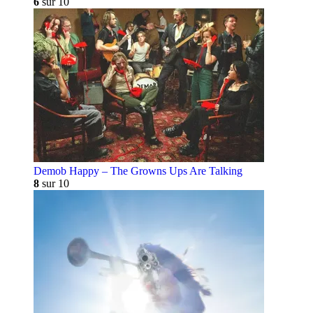
6
sur 10
Demob Happy – The Growns Ups Are Talking
8
sur 10