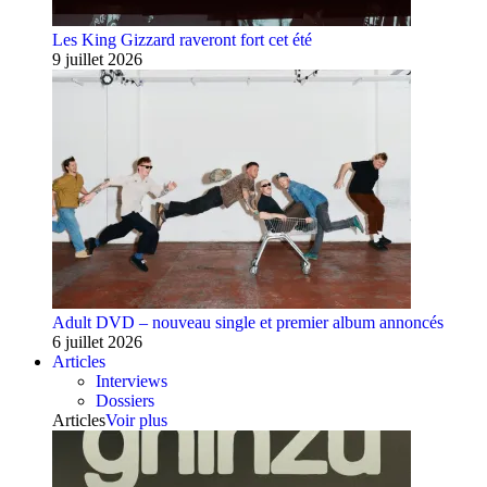
Les King Gizzard raveront fort cet été
9 juillet 2026
Adult DVD – nouveau single et premier album annoncés
6 juillet 2026
Articles
Interviews
Dossiers
Articles
Voir plus