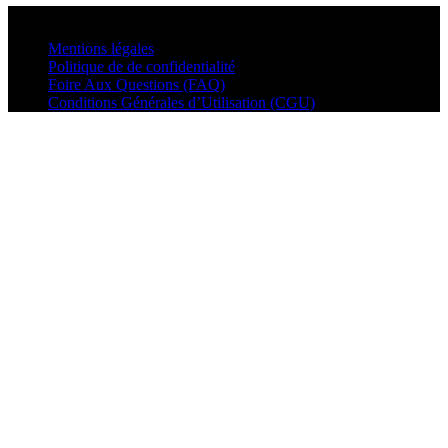
© VisualMusic - 2026
Mentions légales
Politique de de confidentialité
Foire Aux Questions (FAQ)
Conditions Générales d’Utilisation (CGU)