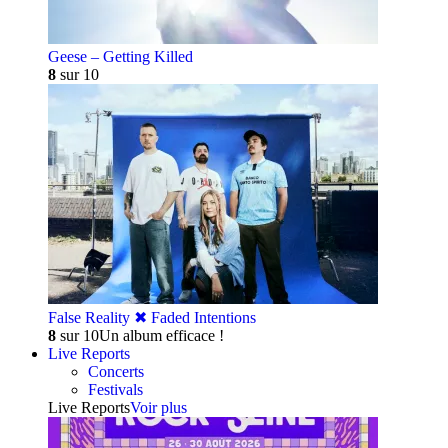
Geese – Getting Killed
8
sur 10
False Reality ✖︎ Faded Intentions
8
sur 10
Un album efficace !
Live Reports
Concerts
Festivals
Live Reports
Voir plus