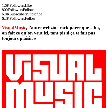
1.6K
Followers
Like
800
Followers
Follow
6.8K
Subscribers
Subscribe
6.2K
Followers
Follow
VisualMusic
, l’autre webzine rock parce que « ho,
on fait ce qu’on veut ici, tant pis si ça te fait pas
toujours plaisir. »