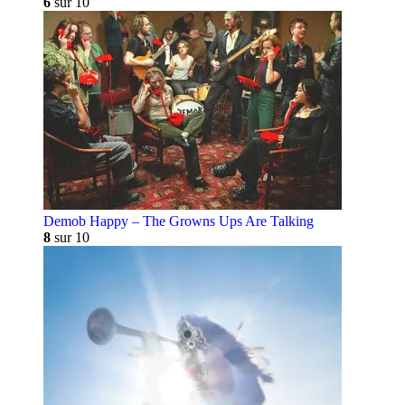
6
sur 10
Demob Happy – The Growns Ups Are Talking
8
sur 10