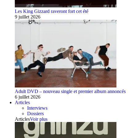
Les King Gizzard raveront fort cet été
9 juillet 2026
Adult DVD – nouveau single et premier album annoncés
6 juillet 2026
Articles
Interviews
Dossiers
Articles
Voir plus