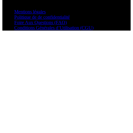
© VisualMusic - 2026
Mentions légales
Politique de de confidentialité
Foire Aux Questions (FAQ)
Conditions Générales d’Utilisation (CGU)