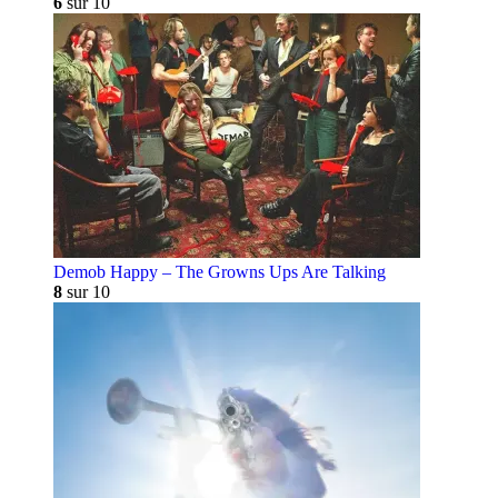
6
sur 10
Demob Happy – The Growns Ups Are Talking
8
sur 10