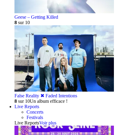
Geese – Getting Killed
8
sur 10
False Reality ✖︎ Faded Intentions
8
sur 10
Un album efficace !
Live Reports
Concerts
Festivals
Live Reports
Voir plus