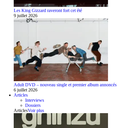
Les King Gizzard raveront fort cet été
9 juillet 2026
Adult DVD – nouveau single et premier album annoncés
6 juillet 2026
Articles
Interviews
Dossiers
Articles
Voir plus