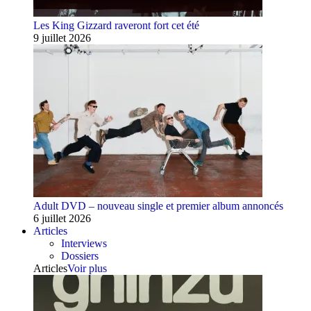
Les King Gizzard raveront fort cet été
9 juillet 2026
Adult DVD – nouveau single et premier album annoncés
6 juillet 2026
Articles
Interviews
Dossiers
Articles
Voir plus