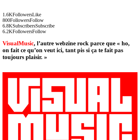
1.6K
Followers
Like
800
Followers
Follow
6.8K
Subscribers
Subscribe
6.2K
Followers
Follow
VisualMusic
, l’autre webzine rock parce que « ho,
on fait ce qu’on veut ici, tant pis si ça te fait pas
toujours plaisir. »