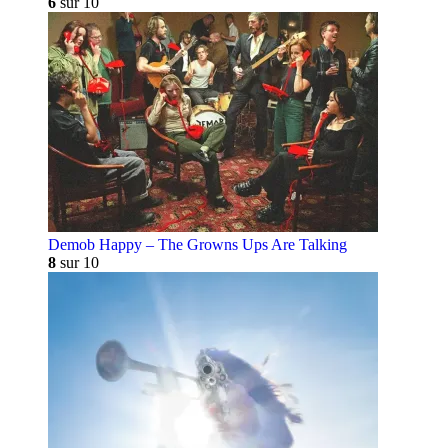
6
sur 10
Demob Happy – The Growns Ups Are Talking
8
sur 10