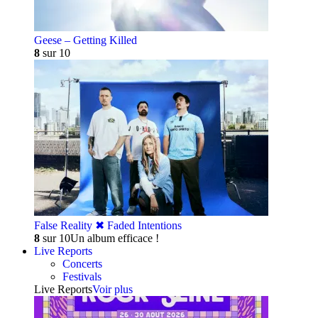
Geese – Getting Killed
8
sur 10
False Reality ✖︎ Faded Intentions
8
sur 10
Un album efficace !
Live Reports
Concerts
Festivals
Live Reports
Voir plus