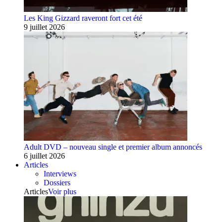
Les King Gizzard raveront fort cet été
9 juillet 2026
Adult DVD – nouveau single et premier album annoncés
6 juillet 2026
Articles
Interviews
Dossiers
Articles
Voir plus