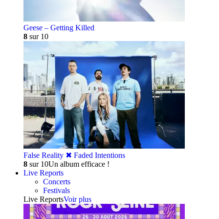
Geese – Getting Killed
8
sur 10
False Reality ✖︎ Faded Intentions
8
sur 10
Un album efficace !
Live Reports
Concerts
Festivals
Live Reports
Voir plus