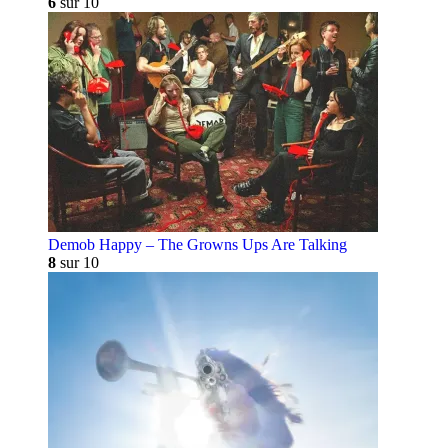
6
sur 10
Demob Happy – The Growns Ups Are Talking
8
sur 10