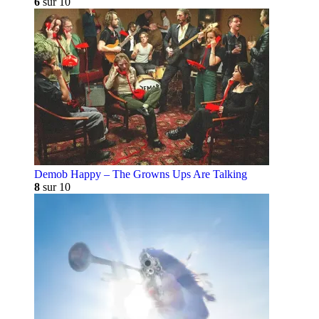
6
sur 10
Demob Happy – The Growns Ups Are Talking
8
sur 10