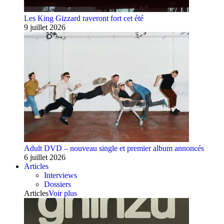
Les King Gizzard raveront fort cet été
9 juillet 2026
Adult DVD – nouveau single et premier album annoncés
6 juillet 2026
Articles
Interviews
Dossiers
Articles
Voir plus