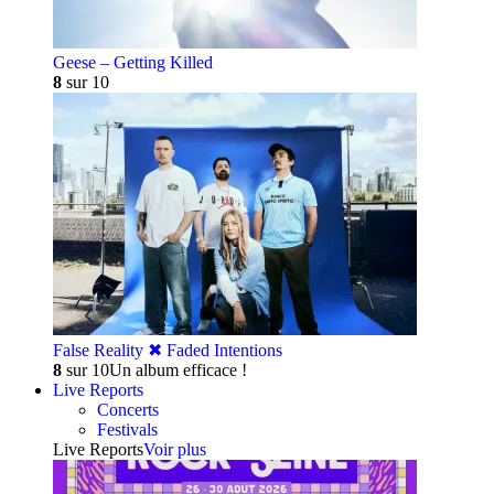
Geese – Getting Killed
8
sur 10
False Reality ✖︎ Faded Intentions
8
sur 10
Un album efficace !
Live Reports
Concerts
Festivals
Live Reports
Voir plus