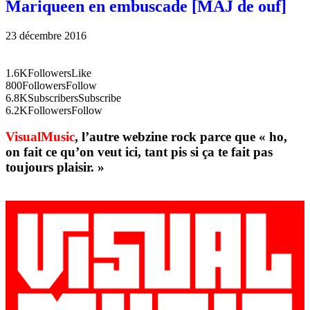
Mariqueen en embuscade [MÀJ de ouf]
23 décembre 2016
1.6K
Followers
Like
800
Followers
Follow
6.8K
Subscribers
Subscribe
6.2K
Followers
Follow
VisualMusic
, l’autre webzine rock parce que « ho,
on fait ce qu’on veut ici, tant pis si ça te fait pas
toujours plaisir. »