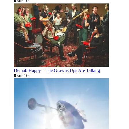
6
sur 10
Demob Happy – The Growns Ups Are Talking
8
sur 10