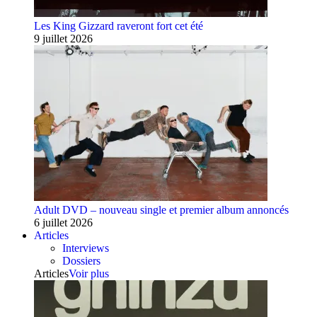
Les King Gizzard raveront fort cet été
9 juillet 2026
Adult DVD – nouveau single et premier album annoncés
6 juillet 2026
Articles
Interviews
Dossiers
Articles
Voir plus