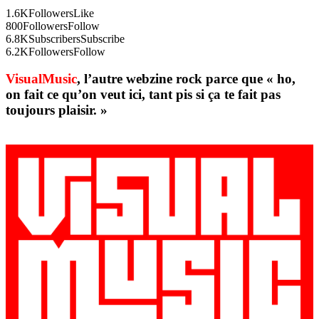
1.6K
Followers
Like
800
Followers
Follow
6.8K
Subscribers
Subscribe
6.2K
Followers
Follow
VisualMusic
, l’autre webzine rock parce que « ho,
on fait ce qu’on veut ici, tant pis si ça te fait pas
toujours plaisir. »