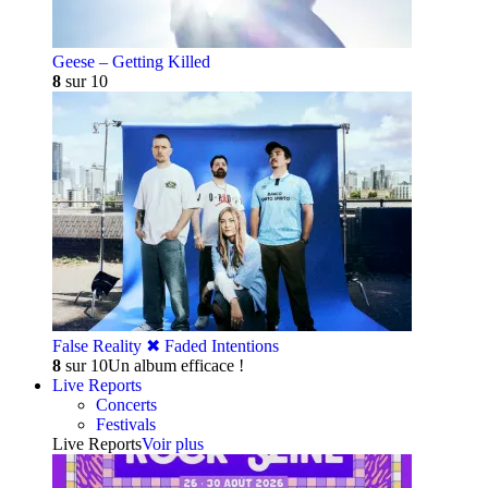
Geese – Getting Killed
8
sur 10
False Reality ✖︎ Faded Intentions
8
sur 10
Un album efficace !
Live Reports
Concerts
Festivals
Live Reports
Voir plus