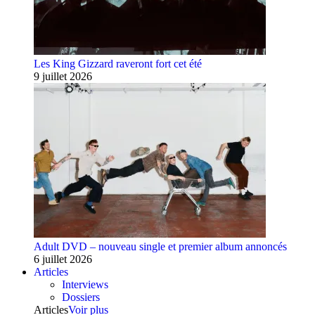
Les King Gizzard raveront fort cet été
9 juillet 2026
Adult DVD – nouveau single et premier album annoncés
6 juillet 2026
Articles
Interviews
Dossiers
Articles
Voir plus