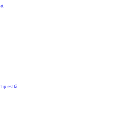
rt
ip est là