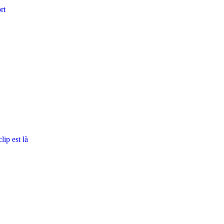
rt
ip est là