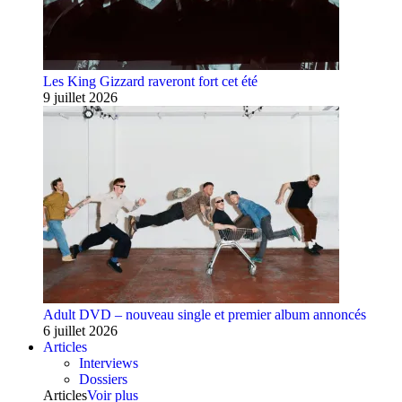
Les King Gizzard raveront fort cet été
9 juillet 2026
Adult DVD – nouveau single et premier album annoncés
6 juillet 2026
Articles
Interviews
Dossiers
Articles
Voir plus