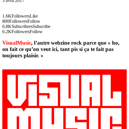
5 avril 2017
1.6K
Followers
Like
800
Followers
Follow
6.8K
Subscribers
Subscribe
6.2K
Followers
Follow
VisualMusic
, l’autre webzine rock parce que « ho,
on fait ce qu’on veut ici, tant pis si ça te fait pas
toujours plaisir. »