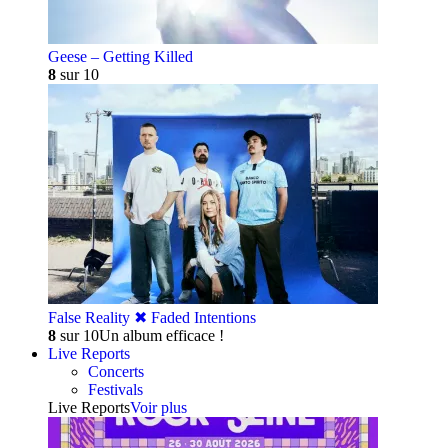
Geese – Getting Killed
8
sur 10
False Reality ✖︎ Faded Intentions
8
sur 10
Un album efficace !
Live Reports
Concerts
Festivals
Live Reports
Voir plus