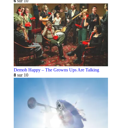
6
sur 10
Demob Happy – The Growns Ups Are Talking
8
sur 10