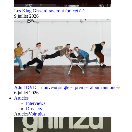
Les King Gizzard raveront fort cet été
9 juillet 2026
Adult DVD – nouveau single et premier album annoncés
6 juillet 2026
Articles
Interviews
Dossiers
Articles
Voir plus