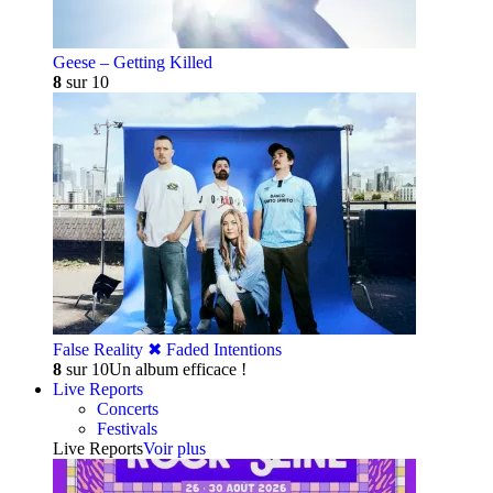
Geese – Getting Killed
8
sur 10
False Reality ✖︎ Faded Intentions
8
sur 10
Un album efficace !
Live Reports
Concerts
Festivals
Live Reports
Voir plus