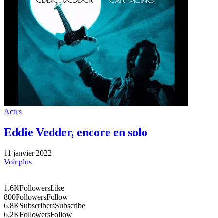
Actus
Eddie Vedder, encore en solo
11 janvier 2022
Voir plus
1.6K
Followers
Like
800
Followers
Follow
6.8K
Subscribers
Subscribe
6.2K
Followers
Follow