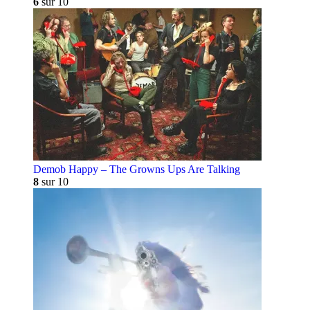
6
sur 10
Demob Happy – The Growns Ups Are Talking
8
sur 10