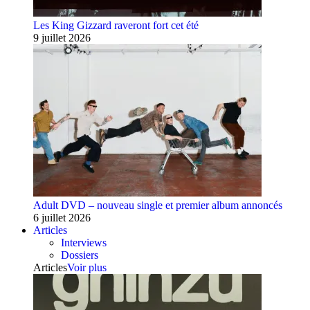
Les King Gizzard raveront fort cet été
9 juillet 2026
Adult DVD – nouveau single et premier album annoncés
6 juillet 2026
Articles
Interviews
Dossiers
Articles
Voir plus