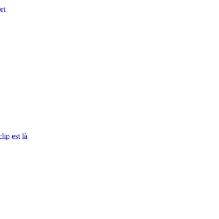
rt
ip est là