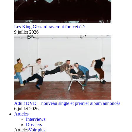
Les King Gizzard raveront fort cet été
9 juillet 2026
Adult DVD – nouveau single et premier album annoncés
6 juillet 2026
Articles
Interviews
Dossiers
Articles
Voir plus