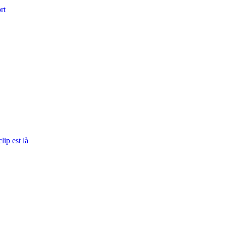
rt
ip est là