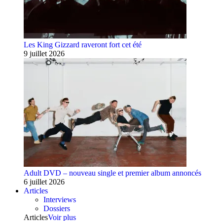
Les King Gizzard raveront fort cet été
9 juillet 2026
Adult DVD – nouveau single et premier album annoncés
6 juillet 2026
Articles
Interviews
Dossiers
Articles
Voir plus