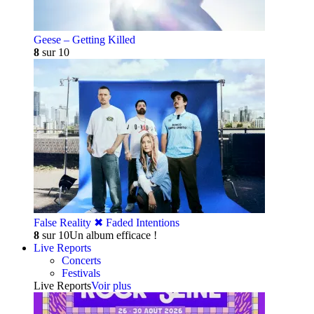
Geese – Getting Killed
8
sur 10
False Reality ✖︎ Faded Intentions
8
sur 10
Un album efficace !
Live Reports
Concerts
Festivals
Live Reports
Voir plus