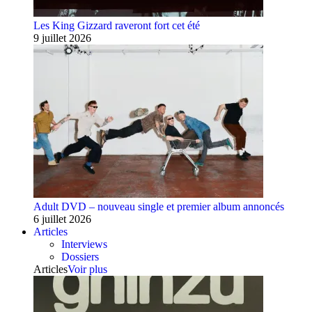
Les King Gizzard raveront fort cet été
9 juillet 2026
Adult DVD – nouveau single et premier album annoncés
6 juillet 2026
Articles
Interviews
Dossiers
Articles
Voir plus