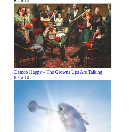
6
sur 10
Demob Happy – The Growns Ups Are Talking
8
sur 10