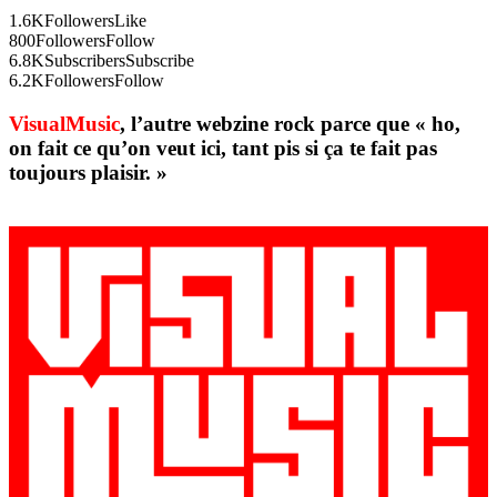
1.6K
Followers
Like
800
Followers
Follow
6.8K
Subscribers
Subscribe
6.2K
Followers
Follow
VisualMusic
, l’autre webzine rock parce que « ho,
on fait ce qu’on veut ici, tant pis si ça te fait pas
toujours plaisir. »