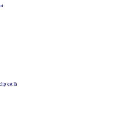
rt
ip est là