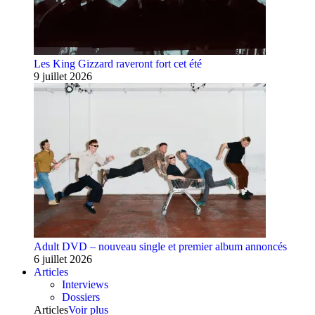
Les King Gizzard raveront fort cet été
9 juillet 2026
Adult DVD – nouveau single et premier album annoncés
6 juillet 2026
Articles
Interviews
Dossiers
Articles
Voir plus