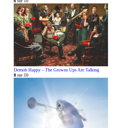
6
sur 10
Demob Happy – The Growns Ups Are Talking
8
sur 10