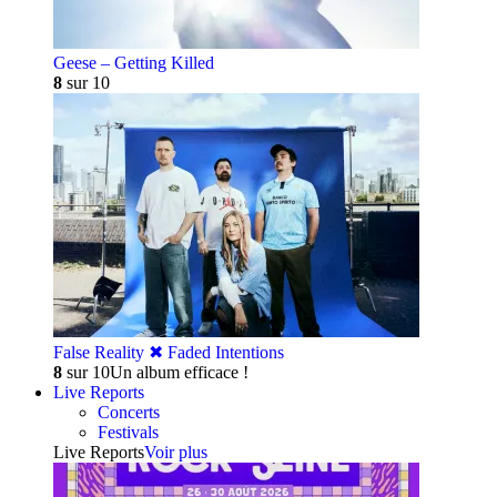
Geese – Getting Killed
8
sur 10
False Reality ✖︎ Faded Intentions
8
sur 10
Un album efficace !
Live Reports
Concerts
Festivals
Live Reports
Voir plus