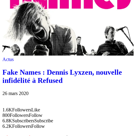
Actus
Fake Names : Dennis Lyxzen, nouvelle
infidélité à Refused
26 mars 2020
1.6K
Followers
Like
800
Followers
Follow
6.8K
Subscribers
Subscribe
6.2K
Followers
Follow