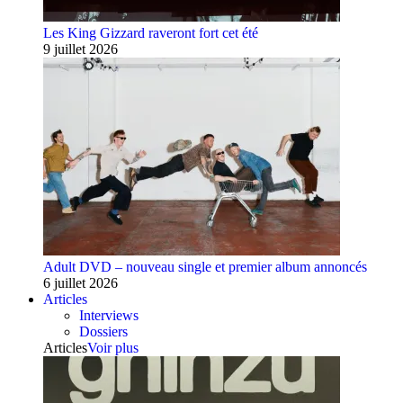
Les King Gizzard raveront fort cet été
9 juillet 2026
Adult DVD – nouveau single et premier album annoncés
6 juillet 2026
Articles
Interviews
Dossiers
Articles
Voir plus