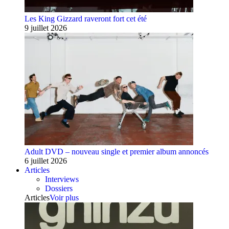
Les King Gizzard raveront fort cet été
9 juillet 2026
Adult DVD – nouveau single et premier album annoncés
6 juillet 2026
Articles
Interviews
Dossiers
Articles
Voir plus