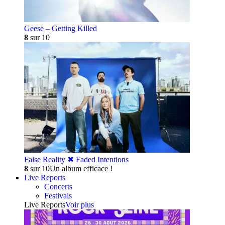
Geese – Getting Killed
8
sur 10
False Reality ✖︎ Faded Intentions
8
sur 10
Un album efficace !
Live Reports
Concerts
Festivals
Live Reports
Voir plus