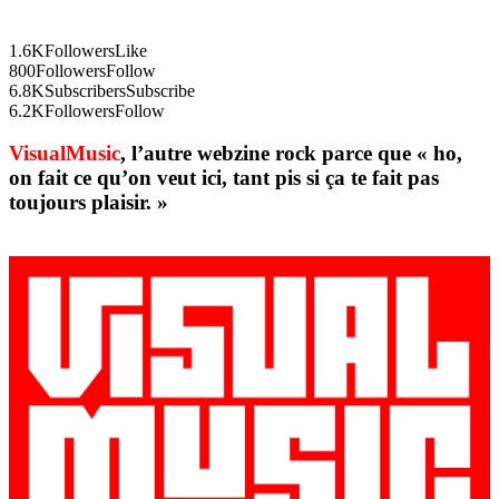
1.6K
Followers
Like
800
Followers
Follow
6.8K
Subscribers
Subscribe
6.2K
Followers
Follow
VisualMusic
, l’autre webzine rock parce que « ho,
on fait ce qu’on veut ici, tant pis si ça te fait pas
toujours plaisir. »