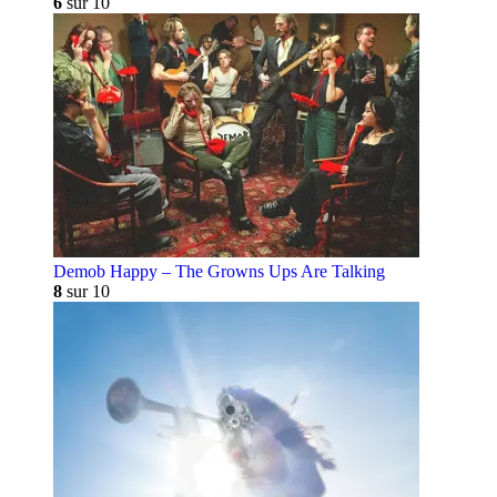
6
sur 10
Demob Happy – The Growns Ups Are Talking
8
sur 10