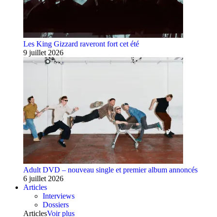
Les King Gizzard raveront fort cet été
9 juillet 2026
Adult DVD – nouveau single et premier album annoncés
6 juillet 2026
Articles
Interviews
Dossiers
Articles
Voir plus