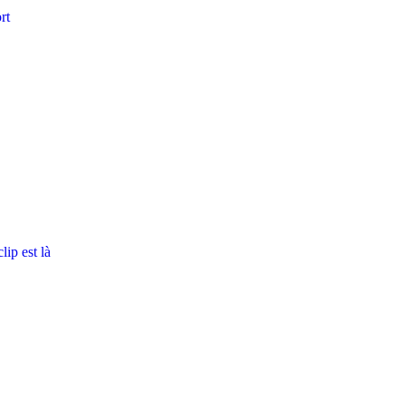
rt
ip est là