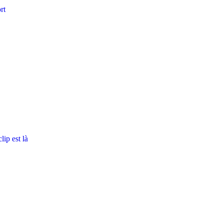
rt
ip est là