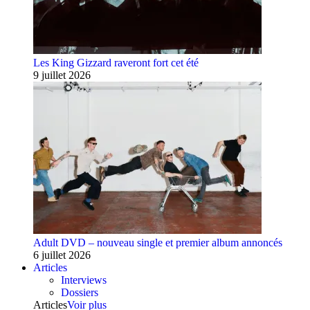
Les King Gizzard raveront fort cet été
9 juillet 2026
Adult DVD – nouveau single et premier album annoncés
6 juillet 2026
Articles
Interviews
Dossiers
Articles
Voir plus