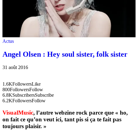
Actus
Angel Olsen : Hey soul sister, folk sister
31 août 2016
1.6K
Followers
Like
800
Followers
Follow
6.8K
Subscribers
Subscribe
6.2K
Followers
Follow
VisualMusic
, l’autre webzine rock parce que « ho,
on fait ce qu’on veut ici, tant pis si ça te fait pas
toujours plaisir. »