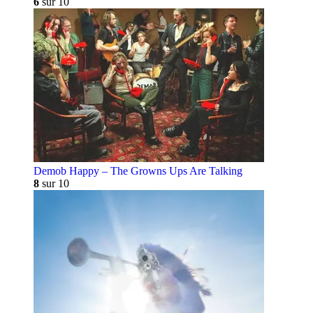
6
sur 10
Demob Happy – The Growns Ups Are Talking
8
sur 10