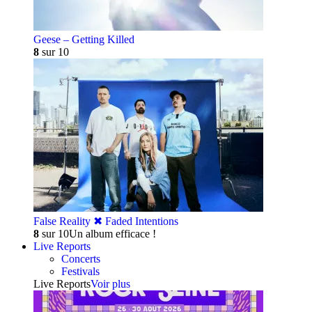
Geese – Getting Killed
8
sur 10
False Reality ✖︎ Faded Intentions
8
sur 10
Un album efficace !
Live Reports
Concerts
Festivals
Live Reports
Voir plus