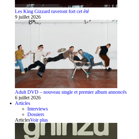
Les King Gizzard raveront fort cet été
9 juillet 2026
Adult DVD – nouveau single et premier album annoncés
6 juillet 2026
Articles
Interviews
Dossiers
Articles
Voir plus