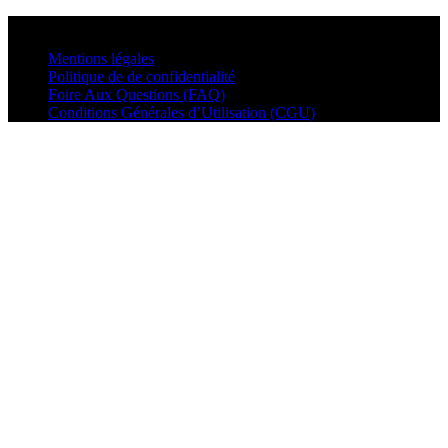
© VisualMusic - 2026
Mentions légales
Politique de de confidentialité
Foire Aux Questions (FAQ)
Conditions Générales d’Utilisation (CGU)