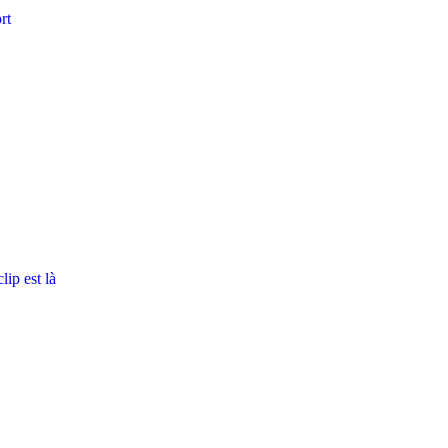
rt
ip est là