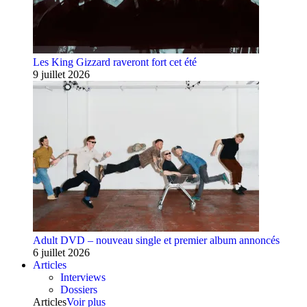
Les King Gizzard raveront fort cet été
9 juillet 2026
Adult DVD – nouveau single et premier album annoncés
6 juillet 2026
Articles
Interviews
Dossiers
Articles
Voir plus