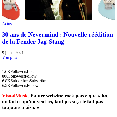
Actus
30 ans de Nevermind : Nouvelle réédition
de la Fender Jag-Stang
9 juillet 2021
Voir plus
1.6K
Followers
Like
800
Followers
Follow
6.8K
Subscribers
Subscribe
6.2K
Followers
Follow
VisualMusic
, l’autre webzine rock parce que « ho,
on fait ce qu’on veut ici, tant pis si ça te fait pas
toujours plaisir. »