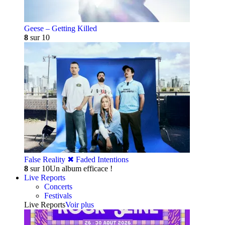
Geese – Getting Killed
8
sur 10
False Reality ✖︎ Faded Intentions
8
sur 10
Un album efficace !
Live Reports
Concerts
Festivals
Live Reports
Voir plus