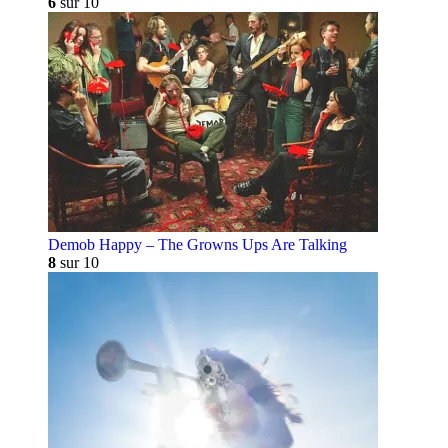
6
sur 10
Demob Happy – The Growns Ups Are Talking
8
sur 10