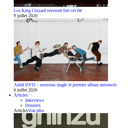
Les King Gizzard raveront fort cet été
9 juillet 2026
Adult DVD – nouveau single et premier album annoncés
6 juillet 2026
Articles
Interviews
Dossiers
Articles
Voir plus