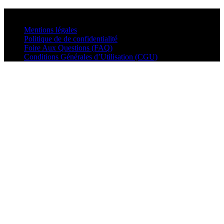
© VisualMusic - 2026
Mentions légales
Politique de de confidentialité
Foire Aux Questions (FAQ)
Conditions Générales d’Utilisation (CGU)