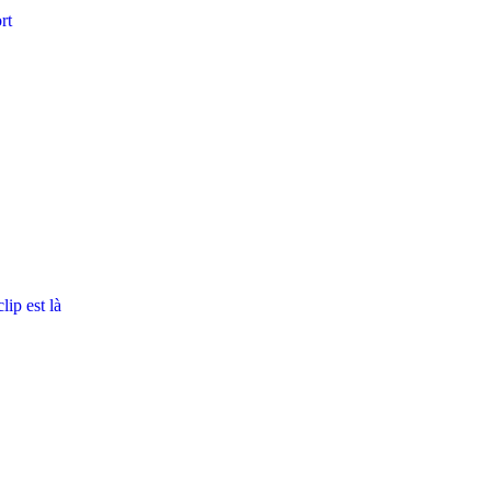
rt
ip est là