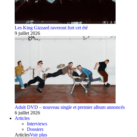
Les King Gizzard raveront fort cet été
9 juillet 2026
Adult DVD – nouveau single et premier album annoncés
6 juillet 2026
Articles
Interviews
Dossiers
Articles
Voir plus