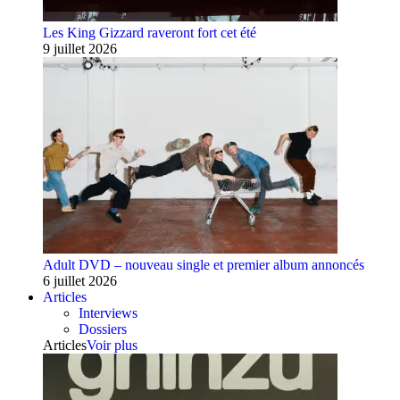
Les King Gizzard raveront fort cet été
9 juillet 2026
Adult DVD – nouveau single et premier album annoncés
6 juillet 2026
Articles
Interviews
Dossiers
Articles
Voir plus