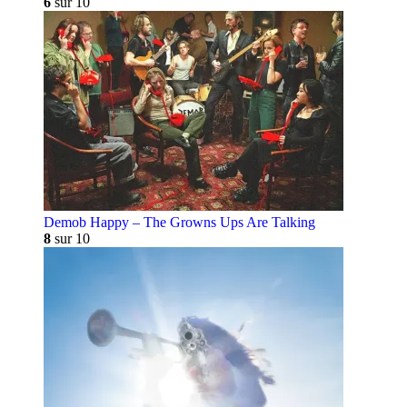
6
sur 10
Demob Happy – The Growns Ups Are Talking
8
sur 10