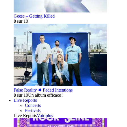
Geese – Getting Killed
8
sur 10
False Reality ✖︎ Faded Intentions
8
sur 10
Un album efficace !
Live Reports
Concerts
Festivals
Live Reports
Voir plus