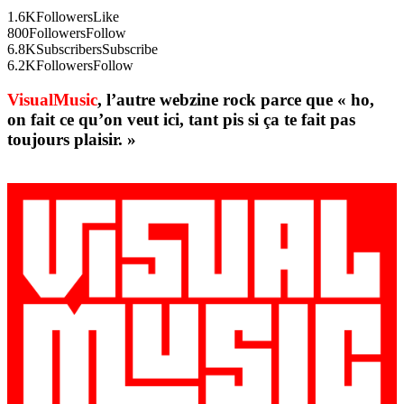
1.6K
Followers
Like
800
Followers
Follow
6.8K
Subscribers
Subscribe
6.2K
Followers
Follow
VisualMusic
, l’autre webzine rock parce que « ho,
on fait ce qu’on veut ici, tant pis si ça te fait pas
toujours plaisir. »