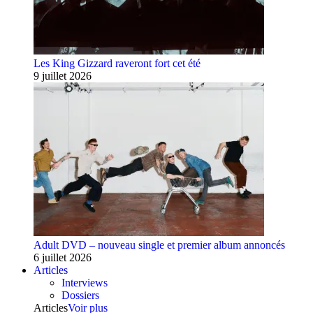
Les King Gizzard raveront fort cet été
9 juillet 2026
Adult DVD – nouveau single et premier album annoncés
6 juillet 2026
Articles
Interviews
Dossiers
Articles
Voir plus