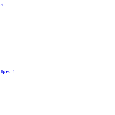
rt
ip est là