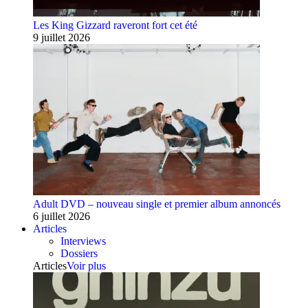
Les King Gizzard raveront fort cet été
9 juillet 2026
Adult DVD – nouveau single et premier album annoncés
6 juillet 2026
Articles
Interviews
Dossiers
Articles
Voir plus