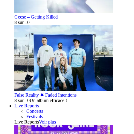
Geese – Getting Killed
8
sur 10
False Reality ✖︎ Faded Intentions
8
sur 10
Un album efficace !
Live Reports
Concerts
Festivals
Live Reports
Voir plus