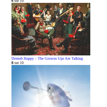
6
sur 10
Demob Happy – The Growns Ups Are Talking
8
sur 10