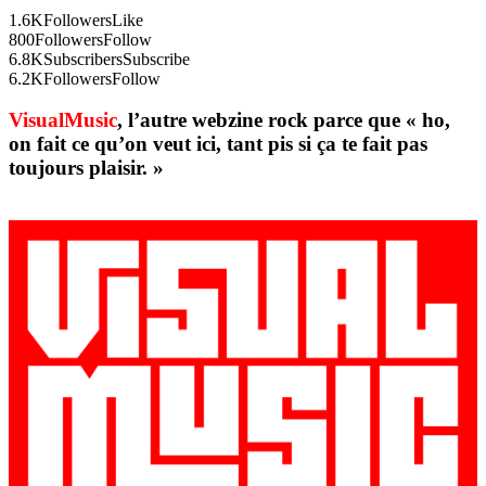
1.6K
Followers
Like
800
Followers
Follow
6.8K
Subscribers
Subscribe
6.2K
Followers
Follow
VisualMusic
, l’autre webzine rock parce que « ho,
on fait ce qu’on veut ici, tant pis si ça te fait pas
toujours plaisir. »