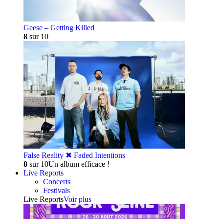
Geese – Getting Killed
8
sur 10
False Reality ✖︎ Faded Intentions
8
sur 10
Un album efficace !
Live Reports
Concerts
Festivals
Live Reports
Voir plus