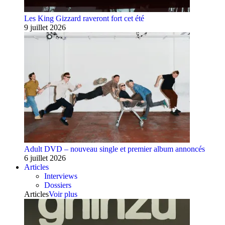
Les King Gizzard raveront fort cet été
9 juillet 2026
Adult DVD – nouveau single et premier album annoncés
6 juillet 2026
Articles
Interviews
Dossiers
Articles
Voir plus