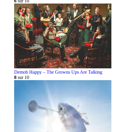
6
sur 10
Demob Happy – The Growns Ups Are Talking
8
sur 10