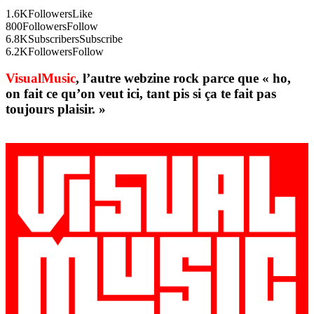
1.6K
Followers
Like
800
Followers
Follow
6.8K
Subscribers
Subscribe
6.2K
Followers
Follow
VisualMusic
, l’autre webzine rock parce que « ho,
on fait ce qu’on veut ici, tant pis si ça te fait pas
toujours plaisir. »