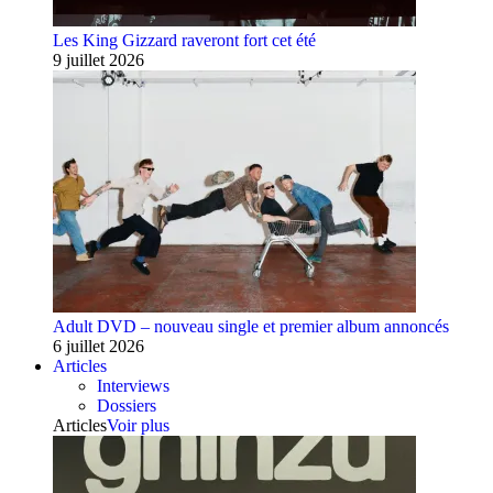
Les King Gizzard raveront fort cet été
9 juillet 2026
Adult DVD – nouveau single et premier album annoncés
6 juillet 2026
Articles
Interviews
Dossiers
Articles
Voir plus