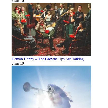
6
sur 10
Demob Happy – The Growns Ups Are Talking
8
sur 10