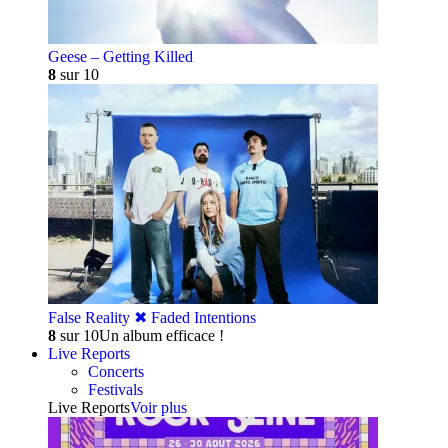
Geese – Getting Killed
8
sur 10
False Reality ✖︎ Faded Intentions
8
sur 10
Un album efficace !
Live Reports
Concerts
Festivals
Live Reports
Voir plus