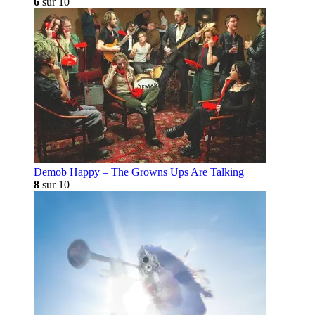
6
sur 10
Demob Happy – The Growns Ups Are Talking
8
sur 10