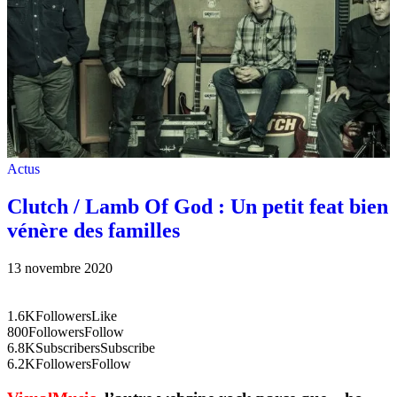
Actus
Clutch / Lamb Of God : Un petit feat bien
vénère des familles
13 novembre 2020
1.6K
Followers
Like
800
Followers
Follow
6.8K
Subscribers
Subscribe
6.2K
Followers
Follow