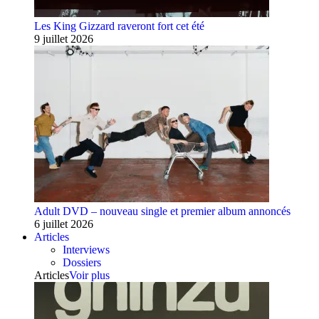
Les King Gizzard raveront fort cet été
9 juillet 2026
Adult DVD – nouveau single et premier album annoncés
6 juillet 2026
Articles
Interviews
Dossiers
Articles
Voir plus