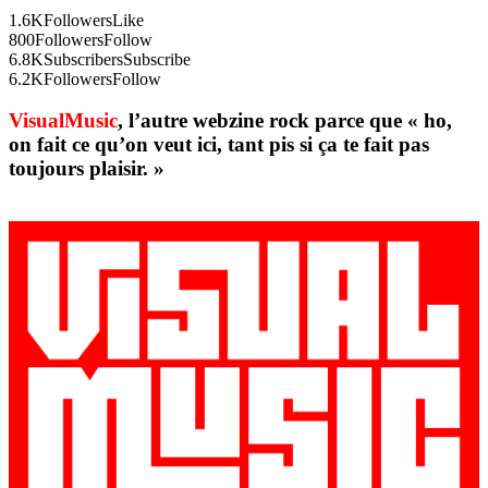
1.6K
Followers
Like
800
Followers
Follow
6.8K
Subscribers
Subscribe
6.2K
Followers
Follow
VisualMusic
, l’autre webzine rock parce que « ho,
on fait ce qu’on veut ici, tant pis si ça te fait pas
toujours plaisir. »