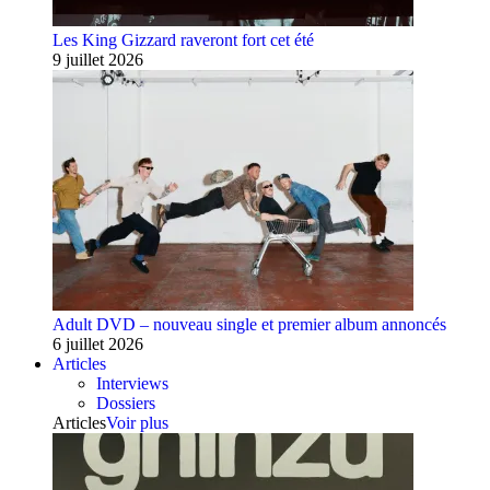
Les King Gizzard raveront fort cet été
9 juillet 2026
Adult DVD – nouveau single et premier album annoncés
6 juillet 2026
Articles
Interviews
Dossiers
Articles
Voir plus