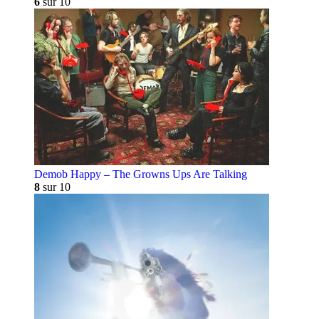
6
sur 10
Demob Happy – The Growns Ups Are Talking
8
sur 10