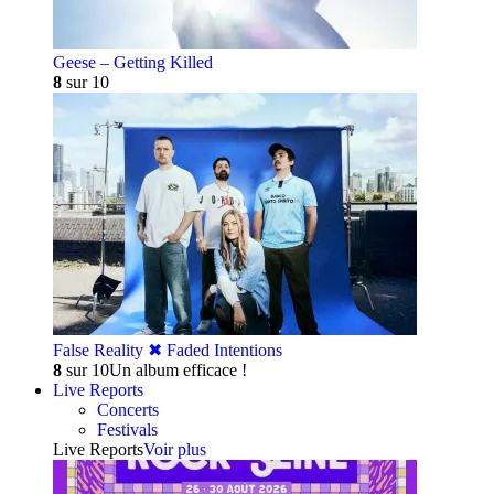
Geese – Getting Killed
8
sur 10
False Reality ✖︎ Faded Intentions
8
sur 10
Un album efficace !
Live Reports
Concerts
Festivals
Live Reports
Voir plus