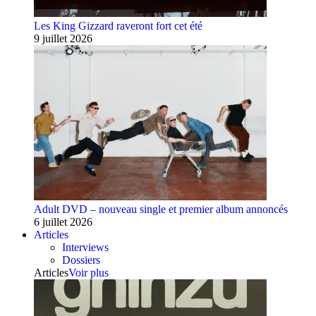
Les King Gizzard raveront fort cet été
9 juillet 2026
Adult DVD – nouveau single et premier album annoncés
6 juillet 2026
Articles
Interviews
Dossiers
Articles
Voir plus