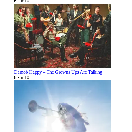
6
sur 10
Demob Happy – The Growns Ups Are Talking
8
sur 10