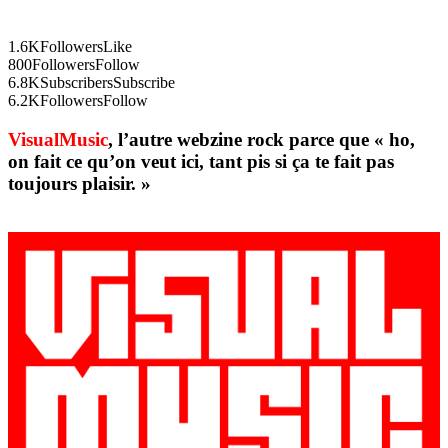
1.6K
Followers
Like
800
Followers
Follow
6.8K
Subscribers
Subscribe
6.2K
Followers
Follow
VisualMusic
, l’autre webzine rock parce que « ho,
on fait ce qu’on veut ici, tant pis si ça te fait pas
toujours plaisir. »