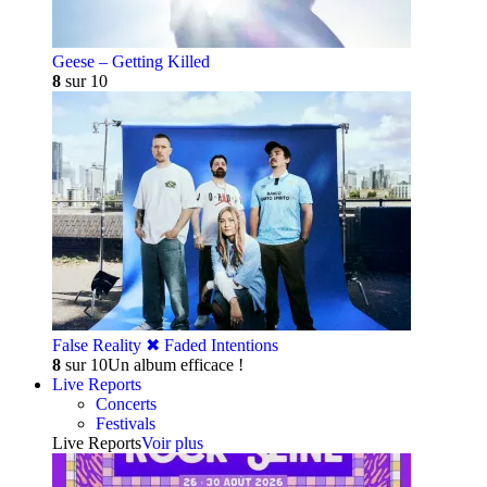
Geese – Getting Killed
8
sur 10
False Reality ✖︎ Faded Intentions
8
sur 10
Un album efficace !
Live Reports
Concerts
Festivals
Live Reports
Voir plus