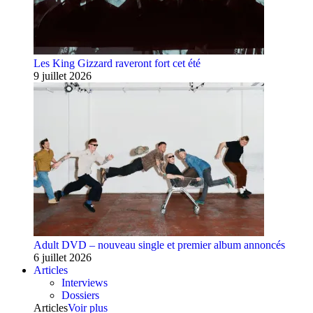
Les King Gizzard raveront fort cet été
9 juillet 2026
Adult DVD – nouveau single et premier album annoncés
6 juillet 2026
Articles
Interviews
Dossiers
Articles
Voir plus