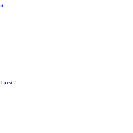
rt
ip est là